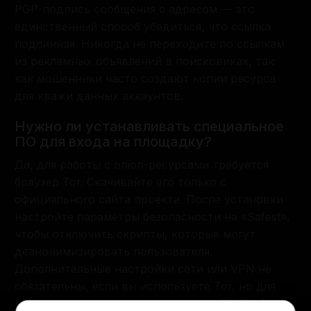
PGP-подпись сообщения с адресом — это
единственный способ убедиться, что ссылка
подлинная. Никогда не переходите по ссылкам
из рекламных объявлений в поисковиках, так
как мошенники часто создают копии ресурса
для кражи данных аккаунтов.
Нужно ли устанавливать специальное
ПО для входа на площадку?
Да, для работы с onion-ресурсами требуется
браузер Tor. Скачивайте его только с
официального сайта проекта. После установки
настройте параметры безопасности на «Safest»,
чтобы отключить скрипты, которые могут
деанонимизировать пользователя.
Дополнительные настройки сети или VPN не
обязательны, если вы используете Tor, но для
параноиков использование мостов (bridges)