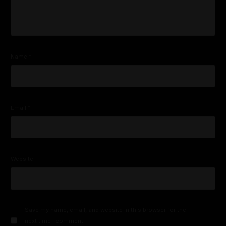
Name
*
Email
*
Website
Save my name, email, and website in this browser for the
next time I comment.