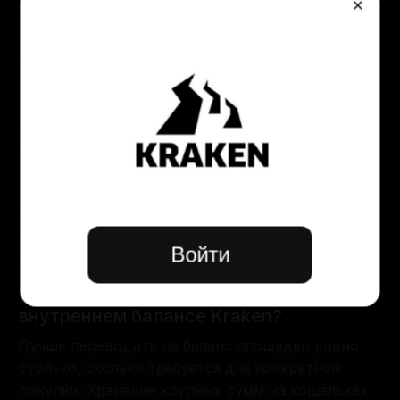
×
будет лишним плюсом к скрытности.
Что делать, если сайт долго грузится
или выдает ошибку 502?
Такие проблемы возникают из-за высокой
нагрузки или DDoS-атак на инфраструктуру.
Просто попробуйте сменить цепочку узлов в Tor
(кнопка «New Tor Circuit for this Site») или
воспользуйтесь другим зеркалом из списка
официальных доменов. Часто помогает
ожидание в течение 10–15 минут, пока сетевая
Войти
нагрузка спадет.
Безопасно ли хранить криптовалюту на
внутреннем балансе Kraken?
Лучше переводить на баланс площадки ровно
столько, сколько требуется для конкретной
покупки. Хранение крупных сумм на кошельках